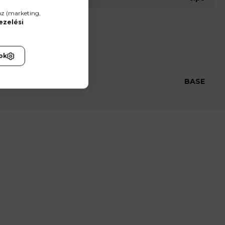
oz (marketing,
ezelési
ok
BASE
:
tartozó táblázatot használja!