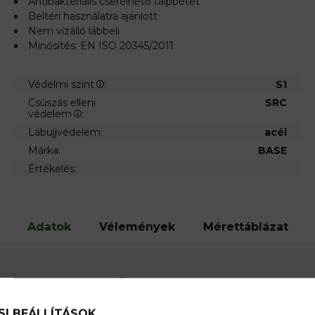
Antibakteriális cserélhető talpbetét
Beltéri használatra ajánlott
Nem vízálló lábbeli
Minősítés: EN ISO 20345/2011
Védelmi szint
:
S1
Csúszás elleni
SRC
védelem
:
Lábujjvédelem:
acél
Márka:
BASE
Értékelés:
Adatok
Vélemények
Mérettáblázat
Szín:
Az Ön talpmérete
(mértékegység: cm)
 lábujjvédő,antisztatikus
Típus:
SI BEÁLLÍTÁSOK