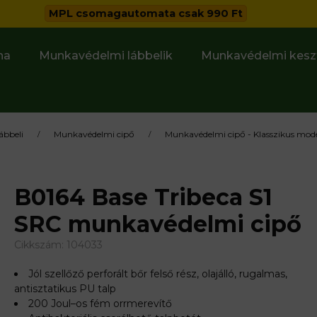
MPL csomagautomata csak 990 Ft
ha
Munkavédelmi lábbelik
Munkavédelmi kesz
ábbeli
Munkavédelmi cipő
Munkavédelmi cipő - Klasszikus mode
A S1 SRC MUNKAVÉDE
B0164 Base Tribeca S1
SRC munkavédelmi cipő
Cikkszám:
104033
Jól szellőző perforált bőr felső rész, olajálló, rugalmas,
antisztatikus PU talp
200 Joul–os fém orrmerevítő