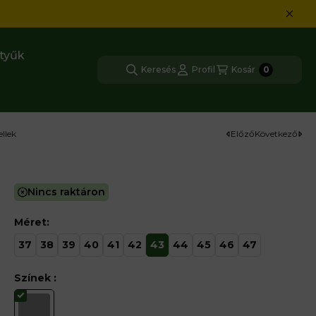
tyűk
Keresés
Profil
Kosár
0
Kosárban l
llek
Előző
Következő
LMI CIPŐ
Nincs raktáron
Méret
:
37
38
39
40
41
42
43
44
45
46
47
Színek
: