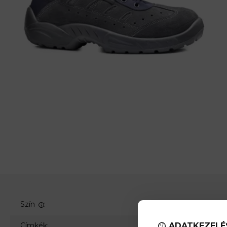
Szín
:
A lábbeli belső talphossza
Megfelelő méret
(mértékegység: cm)
acél
Címkék:
ADATKEZELÉ