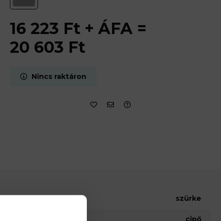
16 223
Ft
+ ÁFA =
20 603
Ft
Nincs raktáron
szürke
cipő